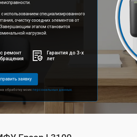
неисправности.
а с использованием специализированного
тания, очистку соседних элементов от
а. Завершающим этапом становится
номинальной нагрузкой.
с ремонт
Гарантия до 3-х
обращения
лет
править заявку
 на обработку моих
персональных данных.