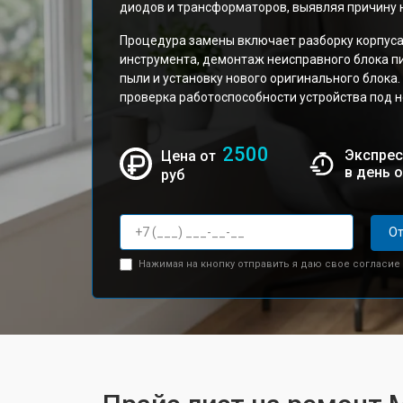
диодов и трансформаторов, выявляя причину 
Процедура замены включает разборку корпус
инструмента, демонтаж неисправного блока пи
пыли и установку нового оригинального блок
проверка работоспособности устройства под 
2500
Экспрес
Цена от
в день 
руб
От
Нажимая на кнопку отправить я даю свое согласие