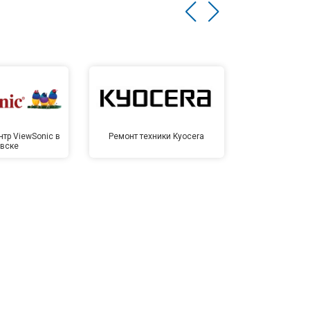
тр ViewSonic в
Ремонт техники Kyocera
Сервисный ц
вске
Иже