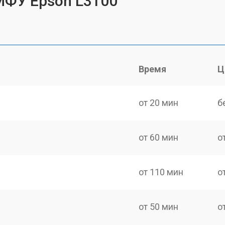
МФУ Epson L3100
Время
Ц
от 20 мин
б
от 60 мин
о
от 110 мин
о
от 50 мин
о