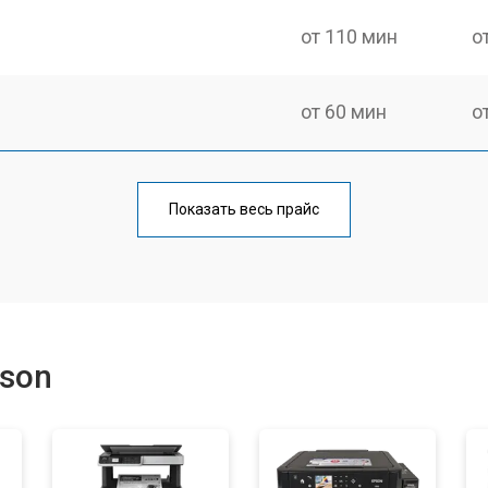
от 110 мин
о
от 60 мин
о
от 100 мин
о
Показать весь прайс
от 60 мин
о
от 110 мин
о
son
от 60 мин
о