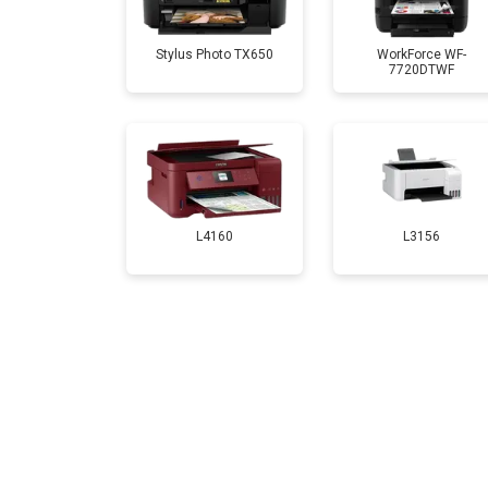
Замена печатной головки
Stylus Photo TX650
WorkForce WF-
7720DTWF
Замена каретки
Замена Wi-Fi
Замена вала
L4160
L3156