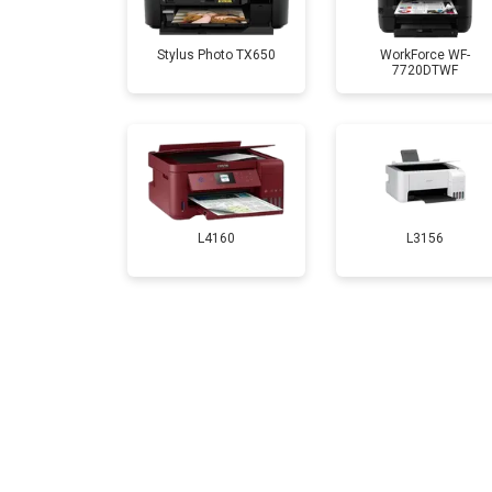
Замена каретки
Stylus Photo TX650
WorkForce WF-
7720DTWF
Замена Wi-Fi
Замена блока питания
Замена вала
L4160
L3156