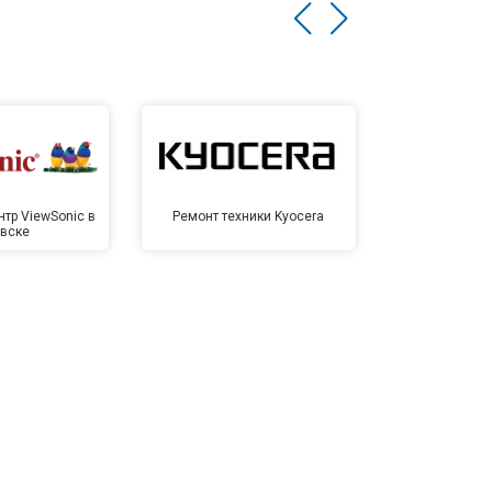
тр ViewSonic в
Ремонт техники Kyocera
Сервисный ц
вске
Иже