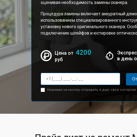
оценивая необходимость замены сканера.
Процедура замены включает аккуратный демо
использованием специализированного инструм
установку нового оригинального сканера. Осо
подключению шлейфов и юстировке оптическо
4200
Экспрес
Цена от
в день 
руб
От
Нажимая на кнопку отправить я даю свое согласие