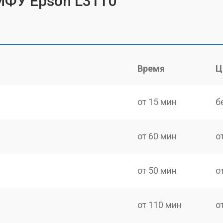
МФУ Epson L3110
Время
Ц
от 15 мин
б
от 60 мин
о
от 50 мин
о
от 110 мин
о