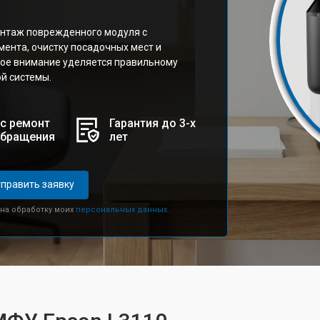
нтаж поврежденного модуля с
ента, очистку посадочных мест и
бое внимание уделяется правильному
й системы.
с ремонт
Гарантия до 3-х
обращения
лет
править заявку
 на обработку моих
персональных данных.