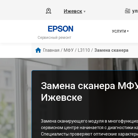
ул
Ижевск
▼
УСЛУГИ
Сервисный ремонт
Главная
/
МФУ
/
L3110
/
Замена сканера
Замена сканера МФУ
Ижевске
Замена сканирующего модуля в многофункцио
сервисном центре начинается с диагностики к
Специалисты проверяют оптические характери