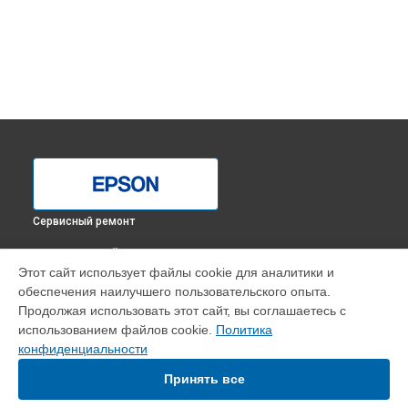
Сервисный ремонт
ВЫБЕРИ СВОЙ ГОРОД
Этот сайт использует файлы cookie для аналитики и
Замена печки МФУ L3150 Epson в
Краснодаре
обеспечения наилучшего пользовательского опыта.
Замена печки МФУ L3150 Epson в
Ростове-на-Дону
Продолжая использовать этот сайт, вы соглашаетесь с
Замена печки МФУ L3150 Epson в
Нижнем Новгороде
использованием файлов cookie.
Политика
конфиденциальности
Замена печки МФУ L3150 Epson в
Новосибирске
Замена печки МФУ L3150 Epson в
Челябинске
Принять все
Замена печки МФУ L3150 Epson в
Екатеринбурге