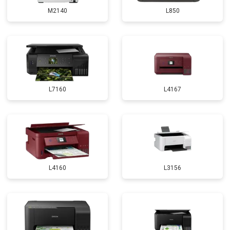
M2140
L850
L7160
L4167
L4160
L3156